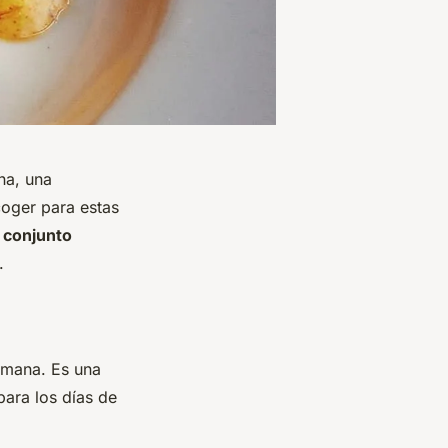
na, una
coger para estas
n
conjunto
.
emana. Es una
para los días de