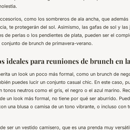
olestia.
accesorios, como los sombreros de ala ancha, que además 
ia, te protegerán del sol. Asimismo, las gafas de sol y las 
es de perlas o los pendientes de plata, pueden ser el comp
u conjunto de brunch de primavera-verano.
os ideales para reuniones de brunch en la
merita un look un poco más formal, como un brunch de nego
mbién puedes lucir un conjunto casual chic. En este caso, p
en tonos neutros como el gris, el negro o el azul marino. R
 de un look más formal, no tiene por qué ser aburrido. Pue
con una blusa o camisa de un tono vibrante, o incluso con t
de ser un vestido camisero, que es una prenda muy versátil