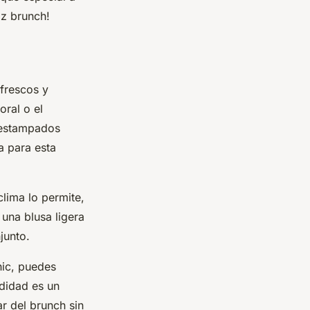
iz brunch!
frescos y
oral o el
s estampados
a para esta
clima lo permite,
una blusa ligera
junto.
hic, puedes
didad es un
r del brunch sin