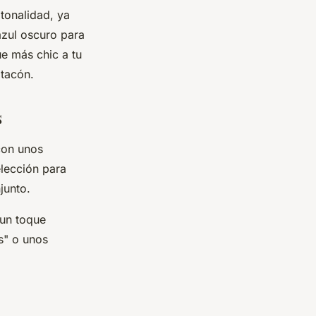
 tonalidad, ya
azul oscuro para
ue más chic a tu
 tacón.
s
con unos
lección para
junto.
 un toque
s" o unos