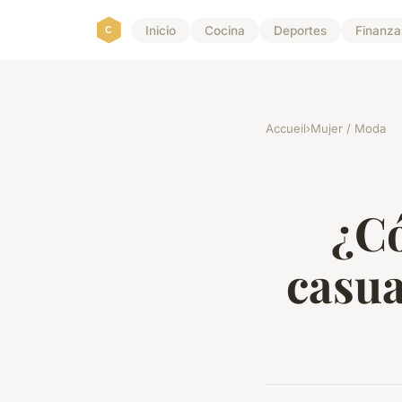
Inicio
Cocina
Deportes
Finanzas
Accueil
›
Mujer / Moda
¿Có
casua